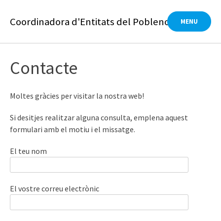
Skip
to
Coordinadora d'Entitats del Poblenou
MENU
content
Contacte
Moltes gràcies per visitar la nostra web!
Si desitjes realitzar alguna consulta, emplena aquest
formulari amb el motiu i el missatge.
El teu nom
El vostre correu electrònic