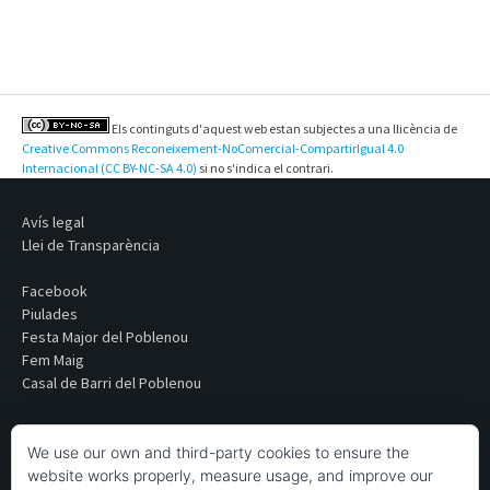
Els continguts d'aquest web estan subjectes a una llicència de
Creative Commons Reconeixement-NoComercial-CompartirIgual 4.0
Internacional (CC BY-NC-SA 4.0)
si no s'indica el contrari.
Avís legal
Llei de Transparència
Facebook
Piulades
Festa Major del Poblenou
Fem Maig
Casal de Barri del Poblenou
We use our own and third-party cookies to ensure the
website works properly, measure usage, and improve our