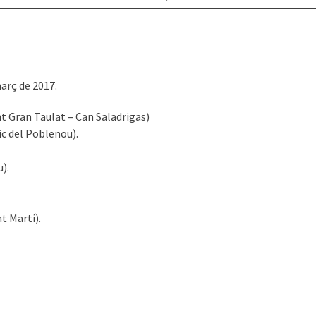
arç de 2017.
t Gran Taulat – Can Saladrigas)
ic del Poblenou).
).
t Martí).