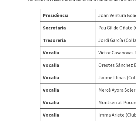
Presidència
Joan Ventura Boa
Secretaria
Pau Gil de Oñate (
Tresoreria
Jordi García (Coll
Vocalia
Víctor Casanovas 
Vocalia
Orestes Sánchez B
Vocalia
Jaume Llinas (Col
Vocalia
Mercè Ayora Soler 
Vocalia
Montserrat Pocuru
Vocalia
Imma Ariete (Club