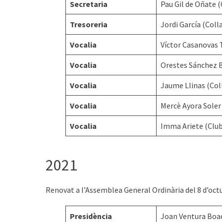
Secretaria
Pau Gil de Oñate (
Tresoreria
Jordi García (Coll
Vocalia
Víctor Casanovas 
Vocalia
Orestes Sánchez B
Vocalia
Jaume Llinas (Col
Vocalia
Mercè Ayora Soler 
Vocalia
Imma Ariete (Club
2021
Renovat a l’Assemblea General Ordinària del 8 d’octu
Presidència
Joan Ventura Boa