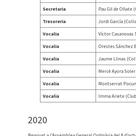
Secretaria
Pau Gil de Oñate (
Tresoreria
Jordi García (Coll
Vocalia
Víctor Casanovas 
Vocalia
Orestes Sánchez B
Vocalia
Jaume Llinas (Col
Vocalia
Mercè Ayora Soler 
Vocalia
Montserrat Pocuru
Vocalia
Imma Ariete (Club
2020
Renovat a l’Assemblea General Ordinària del 8 d’octu