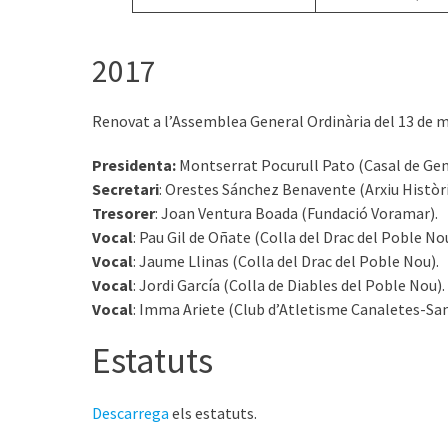
2017
Renovat a l’Assemblea General Ordinària del 13 de m
Presidenta:
Montserrat Pocurull Pato (Casal de Gen
Secretari
: Orestes Sánchez Benavente (Arxiu Històr
Tresorer
: Joan Ventura Boada (Fundació Voramar).
Vocal
: Pau Gil de Oñate (Colla del Drac del Poble Nou
Vocal
: Jaume Llinas (Colla del Drac del Poble Nou).
Vocal
: Jordi García (Colla de Diables del Poble Nou).
Vocal
: Imma Ariete (Club d’Atletisme Canaletes-San
Estatuts
Descarrega
els estatuts.