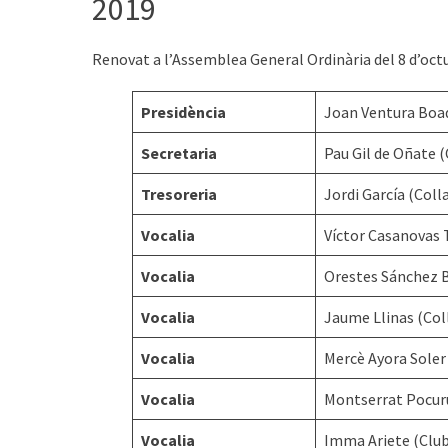
2019
Renovat a l’Assemblea General Ordinària del 8 d’octu
Presidència
Joan Ventura Boa
Secretaria
Pau Gil de Oñate (
Tresoreria
Jordi García (Coll
Vocalia
Víctor Casanovas 
Vocalia
Orestes Sánchez B
Vocalia
Jaume Llinas (Col
Vocalia
Mercè Ayora Soler 
Vocalia
Montserrat Pocuru
Vocalia
Imma Ariete (Club