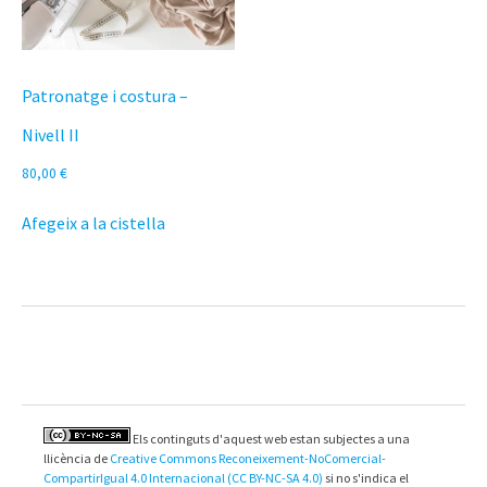
Patronatge i costura –
Nivell II
80,00
€
Afegeix a la cistella
Els continguts d'aquest web estan subjectes a una
llicència de
Creative Commons Reconeixement-NoComercial-
CompartirIgual 4.0 Internacional (CC BY-NC-SA 4.0)
si no s'indica el