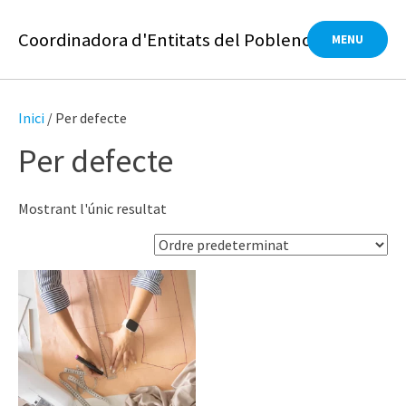
Skip
to
Coordinadora d'Entitats del Poblenou
MENU
content
Inici
/ Per defecte
Per defecte
Mostrant l'únic resultat