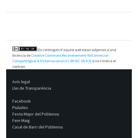
Els continguts d'aquest web estan subjectes a una
llicència de
Creative Commons Reconeixement-NoComercial-
CompartirIgual 4.0 Internacional (CC BY-NC-SA 4.0)
si no s'indica el
contrari.
Avís legal
Llei de Transparència
Facebook
Piulades
Festa Major del Poblenou
Fem Maig
Casal de Barri del Poblenou